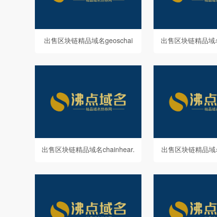
出售区块链精品域名geoschai
出售区块链精品域名c
n.com
r.com
出售区块链精品域名chainhear.
出售区块链精品域名ch
com
o.com