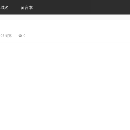
域名
留言本
403浏览
0