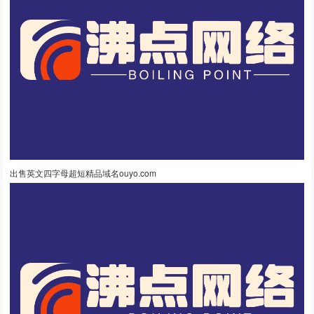
出售英文四字母超短精品域名ouyo.com