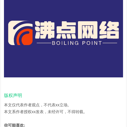
版权声明
本文仅代表作者观点，不代表xx立场。
本文系作者授权xx发表，未经许可，不得转载。
你可能喜欢: