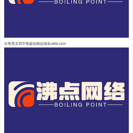
出售英文四字母超短精品域名uwle.com