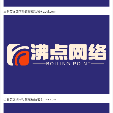
出售英文四字母超短精品域名apui.com
出售英文四字母超短精品域名ihwe.com