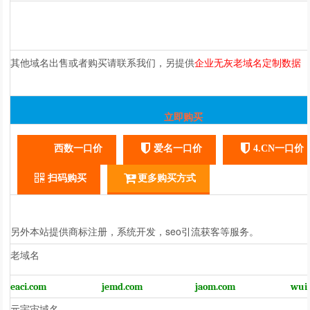
其他域名出售或者购买请联系我们，另提供
企业无灰
老域名
定制
数据
立即购买
西数一口价
爱名一口价
4.CN一口价
扫码购买
更多购买方式
另外本站提供商标注册，系统开发，seo引流获客等服务。
老域名
eaci.com
jemd.com
jaom.com
wui
元宇宙域名