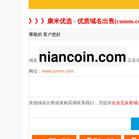
》》》康米优选 - 优质域名出售(cumm.c
尊敬的
客户
您好
niancoin.com
域名
正在
网址：
www.cumm.com
其他域名出售或者购买请联系我们，另提供
企业无灰
老域