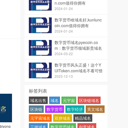
n.com值得你拥有
2024-01-24
数字货币啥域名好,kunlunc
oin.com值得你拥有
2024-01-24
数字货币域名pyecoin.co
m：数字货币领域新贵域名
解析与价值探索
2024-03-22
数字货币风头正盛！这个Y
UIToken.com域名不看可惜
了！
2023-12-13
标签列表
域名出售
域名
元宇宙
区块链域名
区块链
数字货币
数字经济
英文域名
元宇宙域名
双拼域名
精品域名
yong
三拼域名
数字货币域名
创意域名