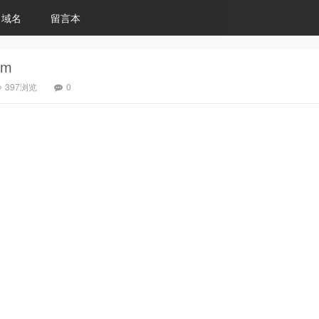
域名
留言本
om
397浏览
0